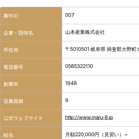
案件ID
007
企業・団体名
山本産業株式会社
所在地
〒5010501 岐阜県 揖斐郡大野町
電話番号
0585322110
創業年
1948
従業員数
9
公式ウェブサイト
http://www.maru-8.jp
給与
月額220,000円（見習い）~