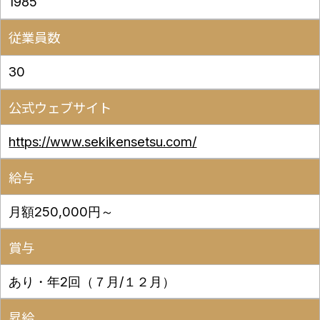
1985
従業員数
30
公式ウェブサイト
https://www.sekikensetsu.com/
給与
月額250,000円～
賞与
あり・年2回（７月/１２月）
昇給